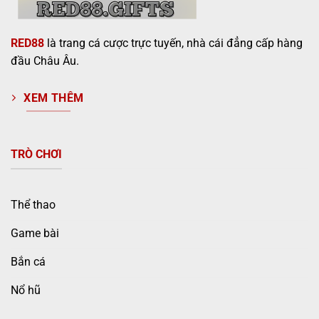
mới
RED88
là trang cá cược trực tuyến, nhà cái đẳng cấp hàng
đầu Châu Âu.
XEM THÊM
TRÒ CHƠI
Thể thao
Game bài
Bắn cá
Nổ hũ