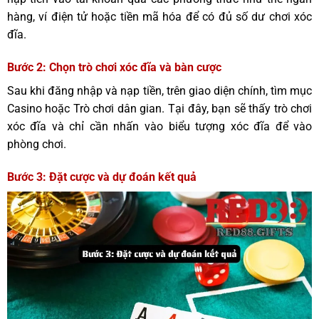
hàng, ví điện tử hoặc tiền mã hóa để có đủ số dư chơi xóc
đĩa.
Bước 2: Chọn trò chơi xóc đĩa và bàn cược
Sau khi đăng nhập và nạp tiền, trên giao diện chính, tìm mục
Casino hoặc Trò chơi dân gian. Tại đây, bạn sẽ thấy trò chơi
xóc đĩa và chỉ cần nhấn vào biểu tượng xóc đĩa để vào
phòng chơi.
Bước 3: Đặt cược và dự đoán kết quả