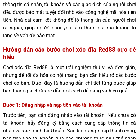
thông tin cá nhân, tài khoản và các giao dịch của người chơi
đều được bảo mật tuyệt đối nhờ vào công nghệ mã hóa tiên
tiến. Nhà cái cam kết không để lộ thông tin của người chơi
ra ngoài, giúp người chơi yên tâm tham gia mà không lo
lắng về vấn đề bảo mật.
Hướng dẫn các bước chơi xóc đĩa Red88 cực dễ
hiểu
Chơi xóc đĩa Red88 là một trải nghiệm thú vị và đơn giản,
nhưng để tối đa hóa cơ hội thắng, bạn cần hiểu rõ các bước
chơi cơ bản. Dưới đây là hướng dẫn chi tiết từng bước giúp
bạn tham gia chơi xóc đĩa một cách dễ dàng và hiệu quả:
Bước 1: Đăng nhập và nạp tiền vào tài khoản
Trước tiên, bạn cần đăng nhập vào tài khoản. Nếu chưa có
tài khoản, hãy đăng ký bằng cách cung cấp thông tin cá
nhân và xác minh tài khoản. Sau khi đăng nhập thành công,
nạp tiền vào tài khoản qua các phương thức như thẻ ngân