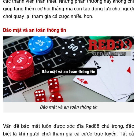
các thành viên thân thiết. Những phần thưởng này không chỉ
giúp tăng thêm cơ hội thắng mà còn tạo động lực cho người
chơi quay lại tham gia cá cược nhiều hơn.
Bảo mật và an toàn thông tin
Bảo mật và an toàn thông tin
Vấn đề bảo mật luôn được xóc đĩa Red88 chú trọng, đặc
biệt là khi người chơi tham gia cá cược trực tuyến. Tất cả