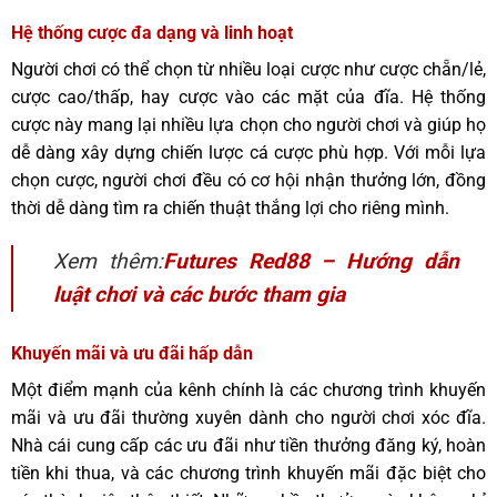
Hệ thống cược đa dạng và linh hoạt
Người chơi có thể chọn từ nhiều loại cược như cược chẵn/lẻ,
cược cao/thấp, hay cược vào các mặt của đĩa. Hệ thống
cược này mang lại nhiều lựa chọn cho người chơi và giúp họ
dễ dàng xây dựng chiến lược cá cược phù hợp. Với mỗi lựa
chọn cược, người chơi đều có cơ hội nhận thưởng lớn, đồng
thời dễ dàng tìm ra chiến thuật thắng lợi cho riêng mình.
Xem thêm:
Futures Red88 – Hướng dẫn
luật chơi và các bước tham gia
Khuyến mãi và ưu đãi hấp dẫn
Một điểm mạnh của kênh chính là các chương trình khuyến
mãi và ưu đãi thường xuyên dành cho người chơi xóc đĩa.
Nhà cái cung cấp các ưu đãi như tiền thưởng đăng ký, hoàn
tiền khi thua, và các chương trình khuyến mãi đặc biệt cho