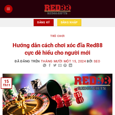
ĐĂNG KÝ
ĐĂNG NHẬP
TRÒ CHƠI
Hướng dẫn cách chơi xóc đĩa Red88
cực dễ hiểu cho người mới
ĐÃ ĐĂNG TRÊN
THÁNG MƯỜI MỘT 15, 2024
BỞI
SEO
15
Th11