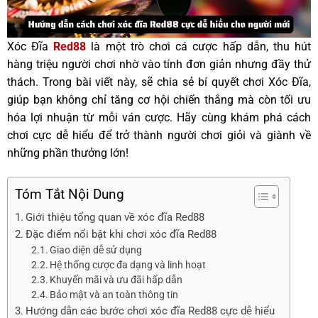
Xóc Đĩa
Red88
là một trò chơi cá cược hấp dẫn, thu hút
hàng triệu người chơi nhờ vào tính đơn giản nhưng đầy thử
thách. Trong bài viết này, sẽ chia sẻ bí quyết chơi Xóc Đĩa,
giúp bạn không chỉ tăng cơ hội chiến thắng mà còn tối ưu
hóa lợi nhuận từ mỗi ván cược. Hãy cùng khám phá cách
chơi cực dễ hiểu để trở thành người chơi giỏi và giành về
những phần thưởng lớn!
Tóm Tắt Nội Dung
Giới thiệu tổng quan về xóc đĩa Red88
Đặc điểm nổi bật khi chơi xóc đĩa Red88
Giao diện dễ sử dụng
Hệ thống cược đa dạng và linh hoạt
Khuyến mãi và ưu đãi hấp dẫn
Bảo mật và an toàn thông tin
Hướng dẫn các bước chơi xóc đĩa Red88 cực dễ hiểu