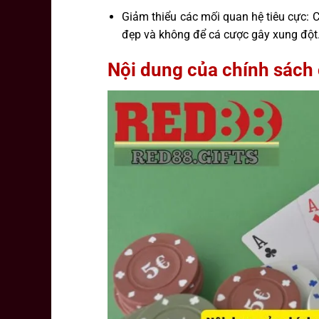
Giảm thiểu các mối quan hệ tiêu cực: C
đẹp và không để cá cược gây xung đột
Nội dung của chính sách