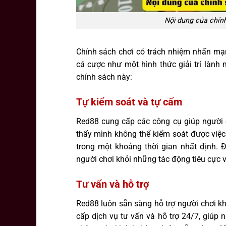
Nội dung của chín
Chính sách chơi có trách nhiệm nhấn mạn
cá cược như một hình thức giải trí lành
chính sách này:
Tự kiểm soát và tự cấm
Red88 cung cấp các công cụ giúp người 
thấy mình không thể kiểm soát được việc c
trong một khoảng thời gian nhất định. 
người chơi khỏi những tác động tiêu cực về
Tư vấn và hỗ trợ
Red88 luôn sẵn sàng hỗ trợ người chơi kh
cấp dịch vụ tư vấn và hỗ trợ 24/7, giúp 