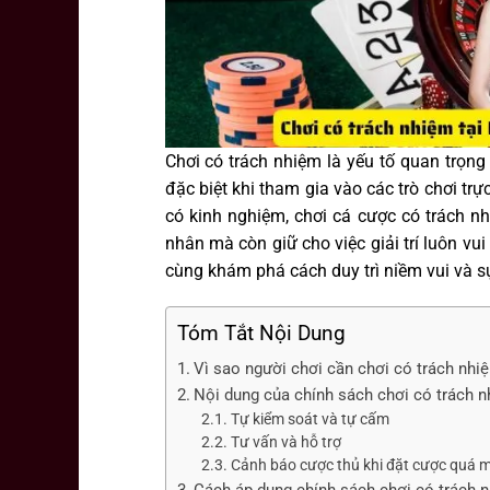
Chơi có trách nhiệm là yếu tố quan trọng
đặc biệt khi tham gia vào các trò chơi trự
có kinh nghiệm, chơi cá cược có trách nh
nhân mà còn giữ cho việc giải trí luôn v
cùng khám phá cách duy trì niềm vui và sự
Tóm Tắt Nội Dung
Vì sao người chơi cần chơi có trách nhi
Nội dung của chính sách chơi có trách 
Tự kiểm soát và tự cấm
Tư vấn và hỗ trợ
Cảnh báo cược thủ khi đặt cược quá 