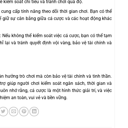
 kiểm soát chi tiêu và tránh chơi quá độ.
i cung cấp tính năng theo dõi thời gian chơi. Bạn có thể
 để giữ sự cân bằng giữa cá cược và các hoạt động khác
 Nếu không thể kiểm soát việc cá cược, bạn có thể tạm
ĩ lại và tránh quyết định vội vàng, bảo vệ tài chính và
n hưởng trò chơi mà còn bảo vệ tài chính và tinh thần.
trợ giúp người chơi kiểm soát ngân sách, thời gian và
ôn nhớ rằng, cá cược là một hình thức giải trí, và việc
ghiệm an toàn, vui vẻ và bền vững.