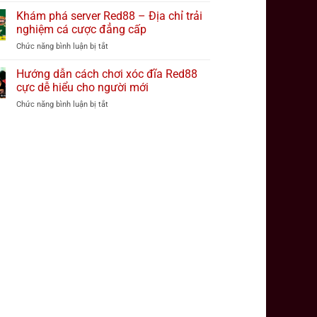
Kèo
cách
lần
bóng
Khám phá server Red88 – Địa chỉ trải
mở
cược
đá
tài
nghiệm cá cược đẳng cấp
Red88
khoản
Chức năng bình luận bị tắt
ở
–
Red88
Khám
Cách
bị
phá
Hướng dẫn cách chơi xóc đĩa Red88
đặt
khóa
server
cược
cực dễ hiểu cho người mới
Red88
thông
Chức năng bình luận bị tắt
ở
–
minh
Hướng
Địa
để
dẫn
chỉ
thắng
cách
trải
lớn
chơi
nghiệm
xóc
cá
đĩa
cược
Red88
đẳng
cực
cấp
dễ
hiểu
cho
người
mới