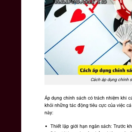
Cách áp dụng chính s
Áp dụng chính sách có trách nhiệm khi c
khỏi những tác động tiêu cực của việc c
này:
Thiết lập giới hạn ngân sách: Trước k