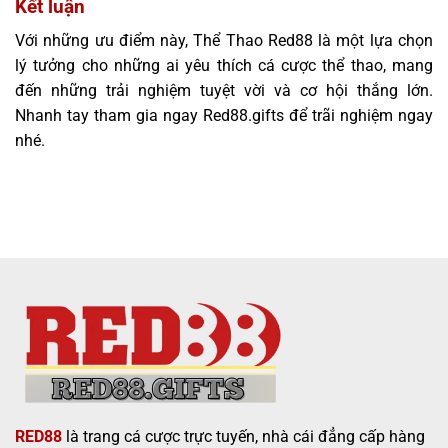
Kết luận
Với những ưu điểm này, Thể Thao Red88 là một lựa chọn
lý tưởng cho những ai yêu thích cá cược thể thao, mang
đến những trải nghiệm tuyệt vời và cơ hội thắng lớn.
Nhanh tay tham gia ngay Red88.gifts để trãi nghiệm ngay
nhé.
RED88
là trang cá cược trực tuyến, nhà cái đẳng cấp hàng