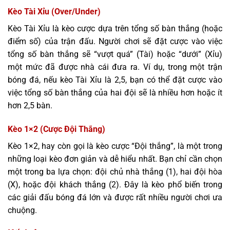
Kèo Tài Xỉu (Over/Under)
Kèo Tài Xỉu là kèo cược dựa trên tổng số bàn thắng (hoặc
điểm số) của trận đấu. Người chơi sẽ đặt cược vào việc
tổng số bàn thắng sẽ “vượt quá” (Tài) hoặc “dưới” (Xỉu)
một mức đã được nhà cái đưa ra. Ví dụ, trong một trận
bóng đá, nếu kèo Tài Xỉu là 2,5, bạn có thể đặt cược vào
việc tổng số bàn thắng của hai đội sẽ là nhiều hơn hoặc ít
hơn 2,5 bàn.
Kèo 1×2 (Cược Đội Thắng)
Kèo 1×2, hay còn gọi là kèo cược “Đội thắng”, là một trong
những loại kèo đơn giản và dễ hiểu nhất. Bạn chỉ cần chọn
một trong ba lựa chọn: đội chủ nhà thắng (1), hai đội hòa
(X), hoặc đội khách thắng (2). Đây là kèo phổ biến trong
các giải đấu bóng đá lớn và được rất nhiều người chơi ưa
chuộng.