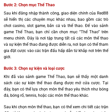
Bước 2: Chọn mục Thể Thao
Sau khi đăng nhập thành công, giao diện chính của Red88
sẽ hiển thị các chuyên mục khác nhau, bao gồm các trò
chơi casino, slot game, bắn cá và thể thao. Để vào sảnh
game Thể Thao, bạn chỉ cần chọn mục “Thể Thao” trên
menu chính. Đây là nơi tập trung tất cả các môn thể thao
và sự kiện thể thao đang được diễn ra, nơi bạn có thể tham
gia đặt cược vào các trận đấu hấp dẫn từ khắp nơi trên thế
giới.
Bước 3: Chọn sự kiện và loại cược
Khi đã vào sảnh game Thể Thao, bạn sẽ thấy một danh
sách các sự kiện thể thao đang được mở cửa cược. Tại
đây, bạn có thể lựa chọn môn thể thao yêu thích như bóng
đá, bóng rổ, tennis, hoặc các môn thể thao khác.
Sau khi chọn môn thể thao, bạn có thể xem chi tiết các trận