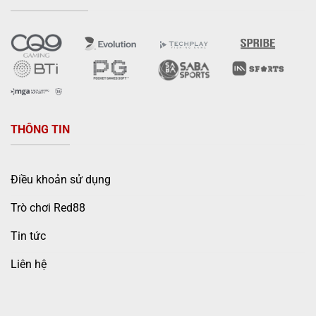
THÔNG TIN
Điều khoản sử dụng
Trò chơi Red88
Tin tức
Liên hệ