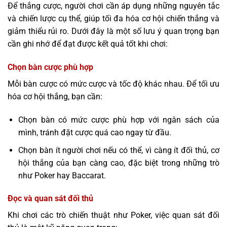
Để thắng cược, người chơi cần áp dụng những nguyên tắc
và chiến lược cụ thể, giúp tối đa hóa cơ hội chiến thắng và
giảm thiểu rủi ro. Dưới đây là một số lưu ý quan trọng bạn
cần ghi nhớ để đạt được kết quả tốt khi chơi:
Chọn bàn cược phù hợp
Mỗi bàn cược có mức cược và tốc độ khác nhau. Để tối ưu
hóa cơ hội thắng, bạn cần:
Chọn bàn có mức cược phù hợp với ngân sách của
mình, tránh đặt cược quá cao ngay từ đầu.
Chọn bàn ít người chơi nếu có thể, vì càng ít đối thủ, cơ
hội thắng của bạn càng cao, đặc biệt trong những trò
như Poker hay Baccarat.
Đọc và quan sát đối thủ
Khi chơi các trò chiến thuật như Poker, việc quan sát đối