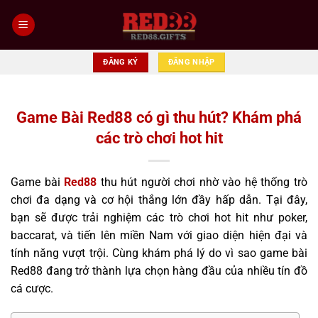
ĐĂNG KÝ
ĐĂNG NHẬP
Game Bài Red88 có gì thu hút? Khám phá
các trò chơi hot hit
Game bài
Red88
thu hút người chơi nhờ vào hệ thống trò
chơi đa dạng và cơ hội thắng lớn đầy hấp dẫn. Tại đây,
bạn sẽ được trải nghiệm các trò chơi hot hit như poker,
baccarat, và tiến lên miền Nam với giao diện hiện đại và
tính năng vượt trội. Cùng khám phá lý do vì sao game bài
Red88 đang trở thành lựa chọn hàng đầu của nhiều tín đồ
cá cược.