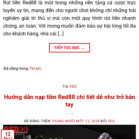
Rút tiền Red88 là một trong những nền tảng cá cược trực
tuyến uy tín, mang đến cho người chơi không chỉ những trải
nghiệm giải trí thú vị mà còn một quy trình rút tiền nhanh
chóng, an toàn. Với mong muốn đảm bảo sự hài lòng tối đa
cho khách hàng, nhà cái […]
TIẾP TỤC ĐỌC
→
Đã đăng trong
Tin tức
TIN TỨC
Hướng dẫn nạp tiền Red88 chi tiết dễ như trở bàn
tay
ĐÃ ĐĂNG TRÊN
THÁNG MƯỜI MỘT 12, 2024
BỞI
SEO
12
Th11