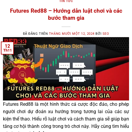
TIN TỨC
Futures Red88 – Hướng dẫn luật chơi và các
bước tham gia
ĐÃ ĐĂNG TRÊN
THÁNG MƯỜI MỘT 12, 2024
BỞI
SEO
12
Th11
Futures Red88 là một hình thức cá cược độc đáo, cho phép
người chơi dự đoán xu hướng trong tương lai của các sự
kiện thể thao. Hiểu rõ luật chơi và cách tham gia sẽ giúp bạn
tăng cơ hội thành công trong trò chơi này. Hãy cùng tìm hiểu