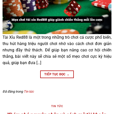
Tài Xỉu Red88 là một trong những trò chơi cá cược phổ biến,
thu hút hàng triệu người chơi nhờ vào cách chơi đơn giản
nhưng đầy thử thách. Để giúp bạn nâng cao cơ hội chiến
thắng, bài viết này sẽ chia sẻ một số mẹo chơi cực kỳ hiệu
quả, giúp bạn đưa […]
TIẾP TỤC ĐỌC
→
Đã đăng trong
Tin tức
TIN TỨC