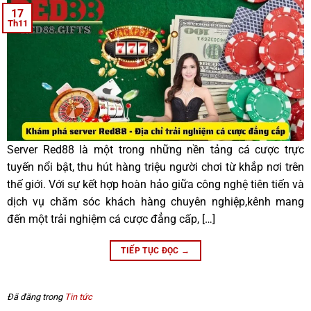
17
Th11
Server Red88 là một trong những nền tảng cá cược trực
tuyến nổi bật, thu hút hàng triệu người chơi từ khắp nơi trên
thế giới. Với sự kết hợp hoàn hảo giữa công nghệ tiên tiến và
dịch vụ chăm sóc khách hàng chuyên nghiệp,kênh mang
đến một trải nghiệm cá cược đẳng cấp, […]
TIẾP TỤC ĐỌC
→
Đã đăng trong
Tin tức