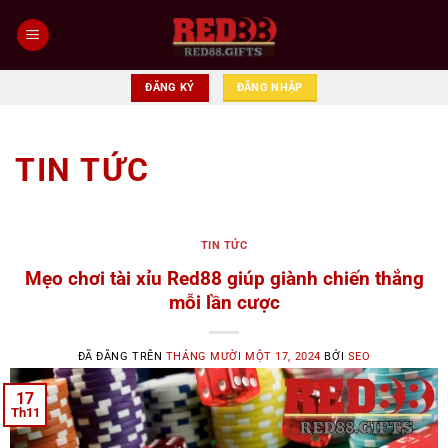
ĐĂNG KÝ
ĐĂNG NHẬP
TIN TỨC
TIN TỨC
Mẹo chơi tài xỉu Red88 giúp giành chiến thắng
mỗi lần cược
ĐÃ ĐĂNG TRÊN
THÁNG MƯỜI MỘT 17, 2024
BỞI
SEO
17
Th11