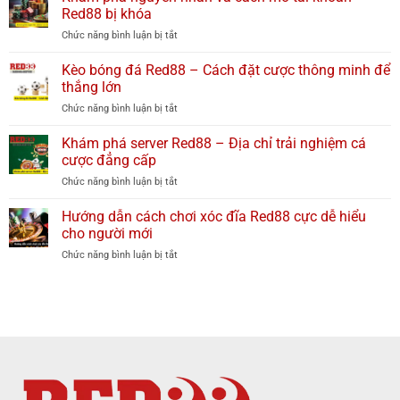
tài
Red88 bị khóa
xỉu
Chức năng bình luận bị tắt
ở
Red88
Khám
giúp
phá
Kèo bóng đá Red88 – Cách đặt cược thông minh để
giành
nguyên
chiến
thắng lớn
nhân
thắng
Chức năng bình luận bị tắt
ở
và
mỗi
Kèo
cách
lần
bóng
Khám phá server Red88 – Địa chỉ trải nghiệm cá
mở
cược
đá
tài
cược đẳng cấp
Red88
khoản
Chức năng bình luận bị tắt
ở
–
Red88
Khám
Cách
bị
phá
Hướng dẫn cách chơi xóc đĩa Red88 cực dễ hiểu
đặt
khóa
server
cược
cho người mới
Red88
thông
Chức năng bình luận bị tắt
ở
–
minh
Hướng
Địa
để
dẫn
chỉ
thắng
cách
trải
lớn
chơi
nghiệm
xóc
cá
đĩa
cược
Red88
đẳng
cực
cấp
dễ