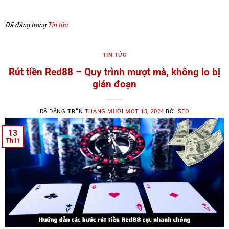
Đã đăng trong
Tin tức
TIN TỨC
Rút tiền Red88 – Quy trình mượt mà, không lo bị
gián đoạn
ĐÃ ĐĂNG TRÊN
THÁNG MƯỜI MỘT 13, 2024
BỞI
SEO
13
Th11