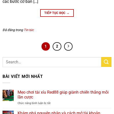
các bước cơ bản […]
TIẾP TỤC ĐỌC
→
Đã đăng trong
Tin tức
1
2
BÀI VIẾT MỚI NHẤT
Mẹo chơi tài xỉu Red88 giúp giành chiến thắng mỗi
lần cược
Chức năng bình luận bị tắt
ở
Mẹo
chơi
Khám phá nguyên nhân và cách mở tài khoản